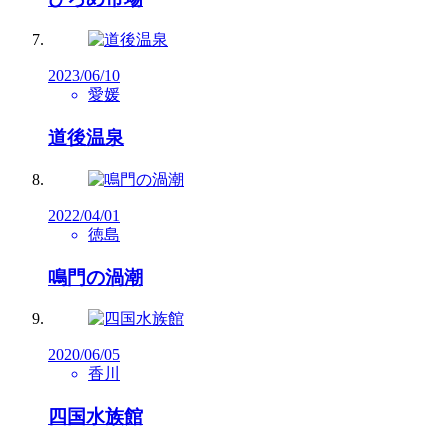
2023/06/10
愛媛
道後温泉
2022/04/01
徳島
鳴門の渦潮
2020/06/05
香川
四国水族館