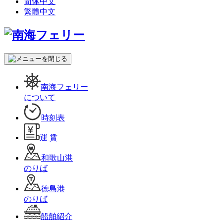
简体中文
繁體中文
南海フェリー
について
時刻表
運 賃
和歌山港
のりば
徳島港
のりば
船舶紹介