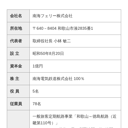
会社名
南海フェリー株式会社
所在地
〒640－8404 和歌山市湊2835番1
代表者
取締役社長 小林 敏二
設 立
昭和50年8月20日
資本金
1億円
株 主
南海電気鉄道株式会社 100％
役 員
5名
従業員
78名
一般旅客定期航路事業「和歌山～徳島航路（近
畿第110号）」