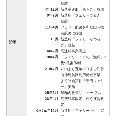
就航
4年12月
新造高速船「あるご」就航
9年7月
新造船「フェリーつるぎ」
就航
11年4月
フェリー航路を和歌山～徳
島航路に移設
10月
新造船「フェリーかつら
沿革
ぎ」就航
14年2月
高速船事業廃止
19年4月
「フェリーくまの」減船、2
隻9往復体制
21年7月
7/18より翌年3/31まで和歌
山徳島航路利用促進事業に
よる社会実験「千円フェリ
ー」実施
25年6月
船舶内改装リニュー アル
26年4月
消費税率改定に伴う運賃改
定
令和元年12月
新造船「フェリーあい」就