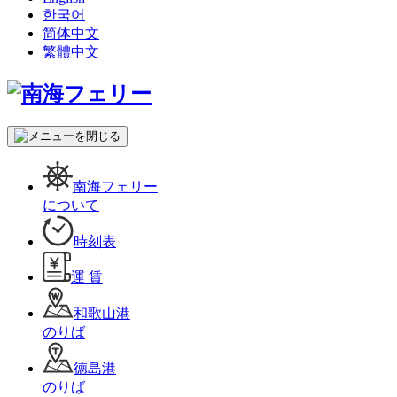
한국어
简体中文
繁體中文
南海フェリー
について
時刻表
運 賃
和歌山港
のりば
徳島港
のりば