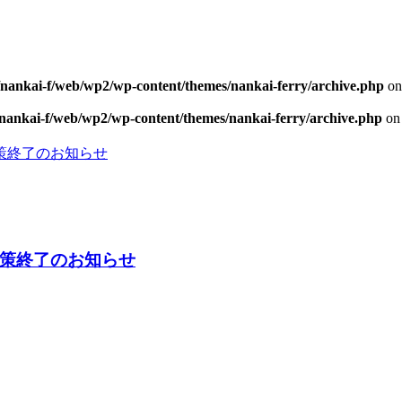
/nankai-f/web/wp2/wp-content/themes/nankai-ferry/archive.php
on
/nankai-f/web/wp2/wp-content/themes/nankai-ferry/archive.php
on 
策終了のお知らせ