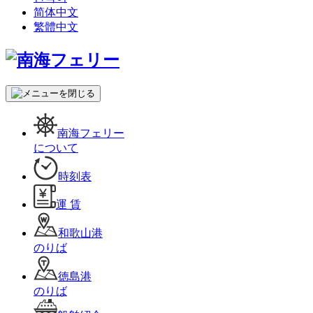
简体中文
繁體中文
南海フェリー
について
時刻表
運 賃
和歌山港
のりば
徳島港
のりば