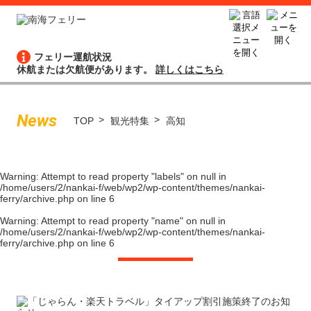
フェリー運航状況
休航または欠航便があります。
詳しくはこちら
News
TOP
観光特集
高知
Warning
: Attempt to read property "labels" on null in
/home/users/2/nankai-f/web/wp2/wp-content/themes/nankai-
ferry/archive.php
on line
6
Warning
: Attempt to read property "name" on null in
/home/users/2/nankai-f/web/wp2/wp-content/themes/nankai-
ferry/archive.php
on line
6