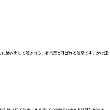
もに滲み出して湧き出る、有馬型と呼ばれる温泉です。かけ流
ワイ州ホノルル市のWaikiki Beachと友好姉妹ビーチ