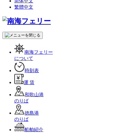
简体中文
繁體中文
南海フェリー
について
時刻表
運 賃
和歌山港
のりば
徳島港
のりば
船舶紹介