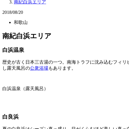
南紀白浜エリア
2018/08/20
和歌山
南紀白浜エリア
白浜温泉
歴史が古く日本三古湯の一つ。南海トラフに沈み込むフィリ
し露天風呂の
公衆浴場
もあります。
白浜温泉（露天風呂）
白良浜
夏の白良浜はシーズン真っ盛り。目がくらむほど美しい真っ白な砂