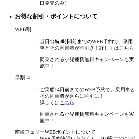
口発売のみ）
お得な割引・ポイントについて
WEB割
当日出航3時間前までのWEB予約
で、乗用
車とその同乗者が
割引き！
詳しくは
こちら
同乗される小児運賃無料キャンペーンも実
施中！
早割14
ご乗船14日前までのWEB予約で
、乗用車と
その同乗者が
さらに割引
に！
詳しくは
こちら
同乗される小児運賃無料キャンペーンも実
施中！
南海フェリーWEBポイントについて
WEB予約決済いただくと、100円ごとに1ポ