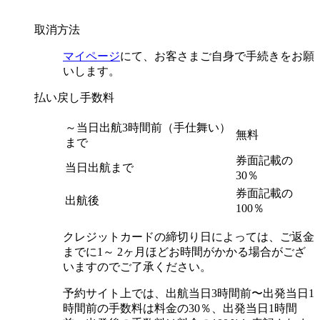
取消方法
マイページ
にて、お客さまご自身で手続きをお願
いします。
払い戻し手数料
～当日出航3時間前（手仕舞い）
無料
まで
券面記載の
当日出航まで
30％
券面記載の
出航後
100％
クレジットカードの締切り日によっては、ご返金
までに1～ 2ヶ月ほどお時間がかかる場合がござ
いますのでご了承ください。
予約サイト上では、出航当日3時間前〜出発当日1
時間前の手数料は料金の30％、出発当日1時間