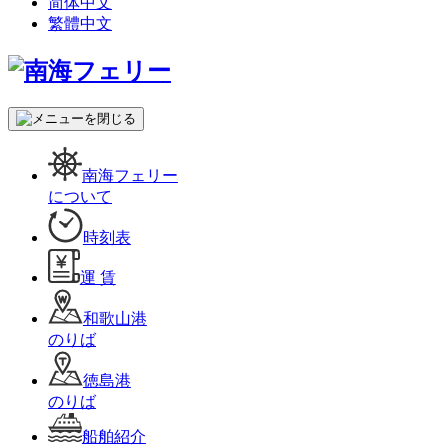
简体中文
繁體中文
南海フェリー
について
時刻表
運 賃
和歌山港
のりば
徳島港
のりば
船舶紹介