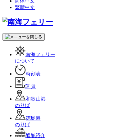
简体中文
繁體中文
南海フェリー
について
時刻表
運 賃
和歌山港
のりば
徳島港
のりば
船舶紹介