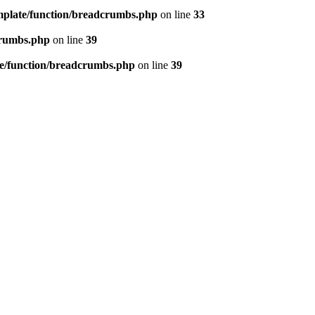
emplate/function/breadcrumbs.php
on line
33
crumbs.php
on line
39
te/function/breadcrumbs.php
on line
39