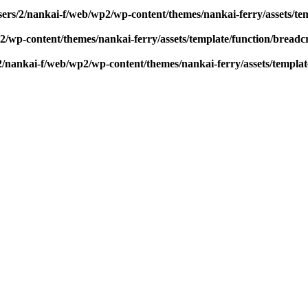
sers/2/nankai-f/web/wp2/wp-content/themes/nankai-ferry/assets/t
2/wp-content/themes/nankai-ferry/assets/template/function/bread
2/nankai-f/web/wp2/wp-content/themes/nankai-ferry/assets/templa