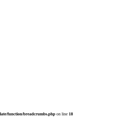
plate/function/breadcrumbs.php
on line
18